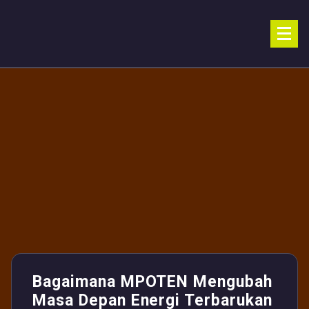
Skip
to
Slot Gacor Hari Ini Pragmatic
Dapatkan maxwin besar hari ini dengan slot gacor Pragmatic Play
content
yang memiliki RTP tinggi. Slot ini memberikan peluang
kemenangan yang konsisten.
Play, RTP Tinggi untuk Maxw
Besar
Bagaimana MPOTEN Mengubah
Masa Depan Energi Terbarukan