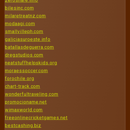
zeroshare.info
bilesinc.com
milaretreatnz.com
modaagi.com
smallvilleph.com
galiciasuroeste.info
batallasdeguerra.com
dregstudios.com
neatstuffhelpskids.org
moraessoccer.com
forochile.org
chart-track.com
wonderfultraveling.com
promocioname.net
wimaxworld.com
freeonlinecricketgames.net
bestcashing.biz