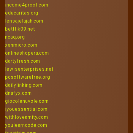
income4proof.com
educaritas.org
lensajelajah.com
betflik09.net
ncaq.org
xenmicro.com
onlineshopera.com
dartyfresh.com
lewisenterprises.net
pcsoftwarefree.org
dailylinking.com
dnafyx.com
giocolenuvole.com
iyouessential.com
withloveamity.com
youlearncode.com