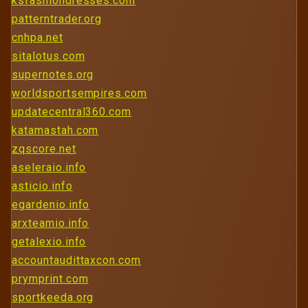
ksfashiondresses.com
patterntrader.org
cnhpa.net
sitalotus.com
supernotes.org
worldsportsempires.com
updatecentral360.com
katamastah.com
zqscore.net
aseleraio.info
asticio.info
egardenio.info
arxteamio.info
getalexio.info
accountaudittaxcon.com
prymprint.com
sportkeeda.org