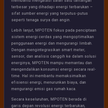
membantu mengatasi salah satu tantangan
terbesar yang dihadapi energi terbarukan –
sifat sumber energi yang terputus-putus
seperti tenaga surya dan angin.
Lebih lanjut, MPOTEN fokus pada penciptaan
sistem energi cerdas yang mengoptimalkan
penggunaan energi dan mengurangi limbah.
Dengan mengintegrasikan smart meter,
sensor, dan analisis canggih ke dalam solusi
energinya, MPOTEN mampu memantau dan
mengendalikan konsumsi energi secara real-
time. Hal ini membantu memaksimalkan
efisiensi energi, menurunkan biaya, dan
mengurangi emisi gas rumah kaca.
Secara keseluruhan, MPOTEN berada di
garis depan revolusi energi terbarukan,