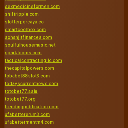
sexmedicineformen.com
shiftripple.com
slotterpercaya.co
smartcoolbox.com
sohanjitfinances.com
soulfulhousemusic.net
sparklooms.com
tacticalcontractingllc.com
thecapitalpowers.com
tobabet88slot3.com
todayscurrentnews.com
totobet77.asia
totobet77.org
trendingpublication.com
ufabettererum3.com
ufabettermentm4.com