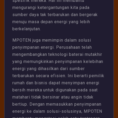
spesifik mereka. Hal ini membantu
mengurangi ketergantungan kita pada
sumber daya tak terbarukan dan bergerak
menuju masa depan energi yang lebih
berkelanjutan.
MPOTEN juga memimpin dalam solusi
penyimpanan energi. Perusahaan telah
mengembangkan teknologi baterai mutakhir
yang memungkinkan penyimpanan kelebihan
energi yang dihasilkan dari sumber
terbarukan secara efisien. Ini berarti pemilik
rumah dan bisnis dapat menyimpan energi
bersih mereka untuk digunakan pada saat
matahari tidak bersinar atau angin tidak
bertiup. Dengan memasukkan penyimpanan
energi ke dalam solusi-solusinya, MPOTEN