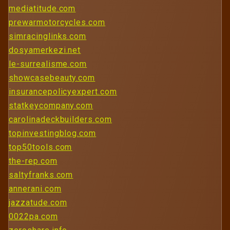
mediatitude.com
prewarmotorcycles.com
simracinglinks.com
dosyamerkezi.net
le-surrealisme.com
showcasebeauty.com
insurancepolicyexpert.com
statkeycompany.com
carolinadeckbuilders.com
topinvestingblog.com
top50tools.com
the-rep.com
saltyfranks.com
annerani.com
jazzatude.com
0022pa.com