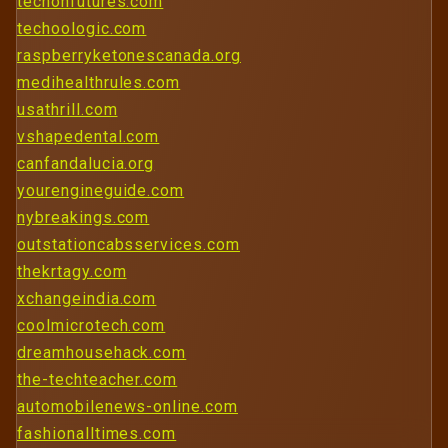
techonfutures.com
techoologic.com
raspberryketonescanada.org
medihealthrules.com
usathrill.com
vshapedental.com
canfandalucia.org
yourengineguide.com
nybreakings.com
outstationcabsservices.com
thekrtagy.com
xchangeindia.com
coolmicrotech.com
dreamhousehack.com
the-techteacher.com
automobilenews-online.com
fashionalltimes.com