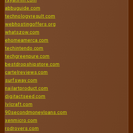
fxyatirim.com
abbuguide.com
technologyresult.com
webhostingoffers.org
whatszow.com
ehomeamerca.com
techintendo.com
techgreenpure.com
bestdropshipstore.com
cartelreviews.com
surfsway.com
nailartproduct.com
digitactseed.com
lvlcraft.com
90secondmoneyloans.com
xenmicro.com
rodrovers.com