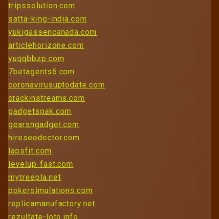
tripssolution.com
satta-king-india.com
yukigassencanada.com
articlehorizone.com
yuqqbbzp.com
7betagents6.com
coronavirusuptodate.com
crackinstreams.com
gadgetspak.com
gearsngadget.com
hireseodoctor.com
lapsfit.com
levelup-fast.com
mytreepla.net
pokersimulations.com
replicamanufactory.net
rezultate-loto.info