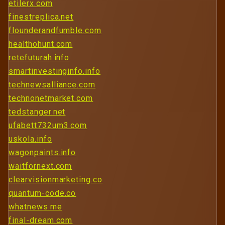
etilerx.com
finestreplica.net
flounderandfumble.com
healthohunt.com
retefuturah.info
smartinvestinginfo.info
technewsalliance.com
technonetmarket.com
tedstanger.net
ufabett732um3.com
uskola.info
wagonpaints.info
waitfornext.com
clearvisionmarketing.co
quantum-code.co
whatnews.me
final-dream.com