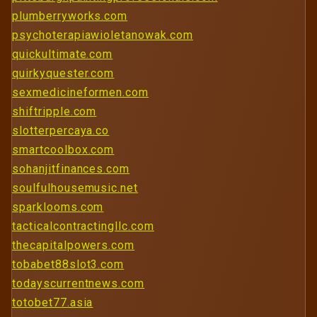
plumberryworks.com
psychoterapiawioletanowak.com
quickultimate.com
quirkyquester.com
sexmedicineformen.com
shiftripple.com
slotterpercaya.co
smartcoolbox.com
sohanjitfinances.com
soulfulhousemusic.net
sparklooms.com
tacticalcontractingllc.com
thecapitalpowers.com
tobabet88slot3.com
todayscurrentnews.com
totobet77.asia