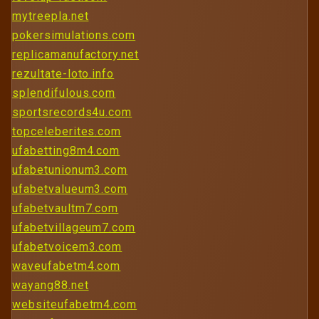
mytreepla.net
pokersimulations.com
replicamanufactory.net
rezultate-loto.info
splendifulous.com
sportsrecords4u.com
topceleberites.com
ufabetting8m4.com
ufabetunionum3.com
ufabetvalueum3.com
ufabetvaultm7.com
ufabetvillageum7.com
ufabetvoicem3.com
waveufabetm4.com
wayang88.net
websiteufabetm4.com