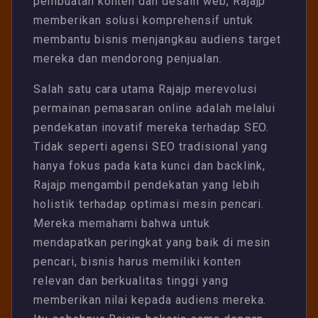
pembuatan konten dan desain web, Rajajp
memberikan solusi komprehensif untuk
membantu bisnis menjangkau audiens target
mereka dan mendorong penjualan.
Salah satu cara utama Rajajp merevolusi
permainan pemasaran online adalah melalui
pendekatan inovatif mereka terhadap SEO.
Tidak seperti agensi SEO tradisional yang
hanya fokus pada kata kunci dan backlink,
Rajajp mengambil pendekatan yang lebih
holistik terhadap optimasi mesin pencari.
Mereka memahami bahwa untuk
mendapatkan peringkat yang baik di mesin
pencari, bisnis harus memiliki konten
relevan dan berkualitas tinggi yang
memberikan nilai kepada audiens mereka.