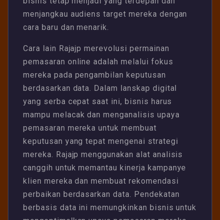
bisnis tetap menjadi yang terdepan dan
menjangkau audiens target mereka dengan
cara baru dan menarik.
Cara lain Rajajp merevolusi permainan
pemasaran online adalah melalui fokus
mereka pada pengambilan keputusan
berdasarkan data. Dalam lanskap digital
yang serba cepat saat ini, bisnis harus
mampu melacak dan menganalisis upaya
pemasaran mereka untuk membuat
keputusan yang tepat mengenai strategi
mereka. Rajajp menggunakan alat analisis
canggih untuk memantau kinerja kampanye
klien mereka dan membuat rekomendasi
perbaikan berdasarkan data. Pendekatan
berbasis data ini memungkinkan bisnis untuk