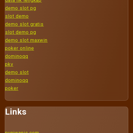
data hk lengkap
demo slot pg
slot demo
demo slot gratis
slot demo pg
demo slot maxwin
poker online
dominoqq
pkv
demo slot
dominoqq
poker
Links
punjwanis.com