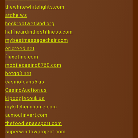
thewhitewhitelights.com
atdhe.ws
heckrodtwetland.org
halfheardinthestillness.com
mybestmassagechair.com
ericreed.net
fluxetine.com
mobilecasino8760.com
betqq3.net
casinoloans5.us
CasinoAuction.us
kipooglecouk.us
mykitchennhome.com
aumoulinvert.com
thefoodiepassport.com
superwindowproject.com