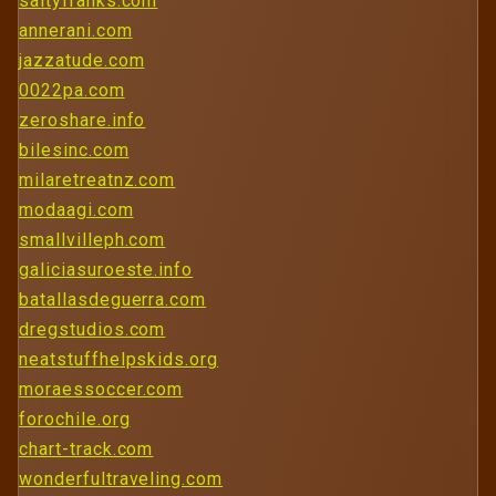
saltyfranks.com
annerani.com
jazzatude.com
0022pa.com
zeroshare.info
bilesinc.com
milaretreatnz.com
modaagi.com
smallvilleph.com
galiciasuroeste.info
batallasdeguerra.com
dregstudios.com
neatstuffhelpskids.org
moraessoccer.com
forochile.org
chart-track.com
wonderfultraveling.com