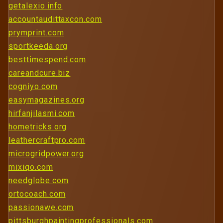
getalexio.info
accountaudittaxcon.com
prymprint.com
sportkeeda.org
besttimespend.com
careandcure.biz
cogniyo.com
easymagazines.org
hirfanjilasmi.com
hometricks.org
leathercraftpro.com
microgridpower.org
mixiqo.com
needglobe.com
ortocoach.com
passionawe.com
pittsburghpaintingprofessionals.com