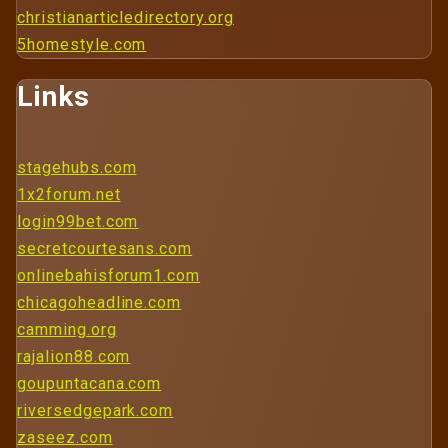
christianarticledirectory.org
5homestyle.com
Links
stagehubs.com
1x2forum.net
login99bet.com
secretcourtesans.com
onlinebahisforum1.com
chicagoheadline.com
camming.org
rajalion88.com
goupuntacana.com
riversedgepark.com
zaseez.com