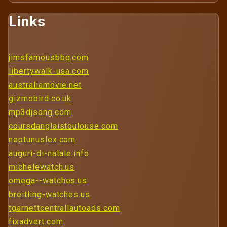
Links
jimsfamousbbq.com
libertywalk-usa.com
australiamovie.net
gizmobird.co.uk
mp3djsong.com
coursdanglaistoulouse.com
neptunuslex.com
auguri-di-natale.info
michelewatch.us
omega--watches.us
breitling-watches.us
tgarnettcentrallautoads.com
fixadvert.com