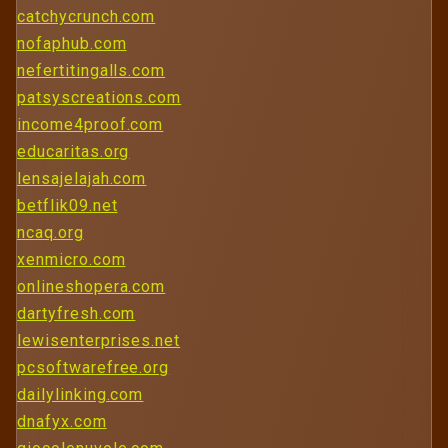
catchycrunch.com
nofaphub.com
nefertitingalls.com
patsyscreations.com
income4proof.com
educaritas.org
lensajelajah.com
betflik09.net
ncaq.org
xenmicro.com
onlineshopera.com
dartyfresh.com
lewisenterprises.net
pcsoftwarefree.org
dailylinking.com
dnafyx.com