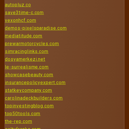
autopluz.co
save3time-c.com
vexonhcf.com
demos-pixelsparadise.com
mediatitude.com
prewarmotorcycles.com
simracinglinks.com
dosyamerkezi.net
le-surrealisme.com
showcasebeauty.com
insurancepolicyexpert.com
statkeycompany.com
carolinadeckbuilders.com
topinvestingblog.com
top50tools.com
the-rep.com