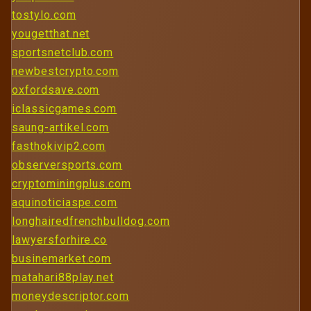
tostylo.com
yougetthat.net
sportsnetclub.com
newbestcrypto.com
oxfordsave.com
iclassicgames.com
saung-artikel.com
fasthokivip2.com
observersports.com
cryptominingplus.com
aquinoticiaspe.com
longhairedfrenchbulldog.com
lawyersforhire.co
businemarket.com
matahari88play.net
moneydescriptor.com