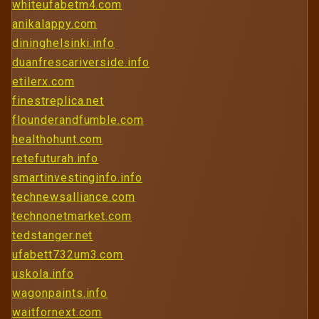
whiteufabetm4.com
anikalappy.com
dininghelsinki.info
duanfrescariverside.info
etilerx.com
finestreplica.net
flounderandfumble.com
healthohunt.com
retefuturah.info
smartinvestinginfo.info
technewsalliance.com
technonetmarket.com
tedstanger.net
ufabett732um3.com
uskola.info
wagonpaints.info
waitfornext.com