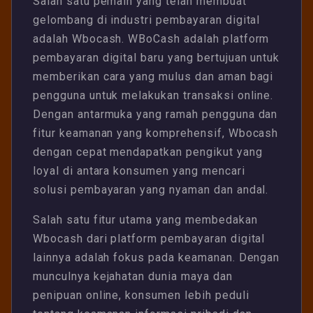
Salah satu pemain yang telah membuat
gelombang di industri pembayaran digital
adalah Wbocash. WBoCash adalah platform
pembayaran digital baru yang bertujuan untuk
memberikan cara yang mulus dan aman bagi
pengguna untuk melakukan transaksi online.
Dengan antarmuka yang ramah pengguna dan
fitur keamanan yang komprehensif, Wbocash
dengan cepat mendapatkan pengikut yang
loyal di antara konsumen yang mencari
solusi pembayaran yang nyaman dan andal.
Salah satu fitur utama yang membedakan
Wbocash dari platform pembayaran digital
lainnya adalah fokus pada keamanan. Dengan
munculnya kejahatan dunia maya dan
penipuan online, konsumen lebih peduli