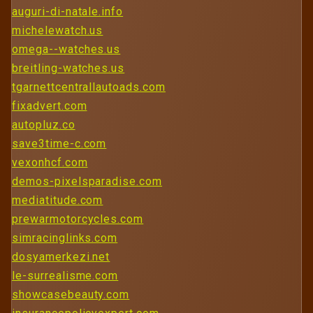
auguri-di-natale.info
michelewatch.us
omega--watches.us
breitling-watches.us
tgarnettcentrallautoads.com
fixadvert.com
autopluz.co
save3time-c.com
vexonhcf.com
demos-pixelsparadise.com
mediatitude.com
prewarmotorcycles.com
simracinglinks.com
dosyamerkezi.net
le-surrealisme.com
showcasebeauty.com