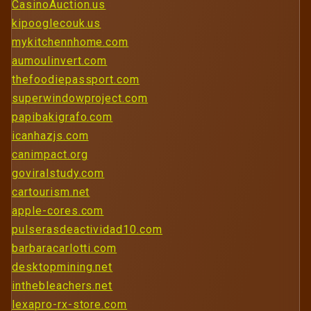
CasinoAuction.us
kipooglecouk.us
mykitchennhome.com
aumoulinvert.com
thefoodiepassport.com
superwindowproject.com
papibakigrafo.com
icanhazjs.com
canimpact.org
goviralstudy.com
cartourism.net
apple-cores.com
pulserasdeactividad10.com
barbaracarlotti.com
desktopmining.net
inthebleachers.net
lexapro-rx-store.com