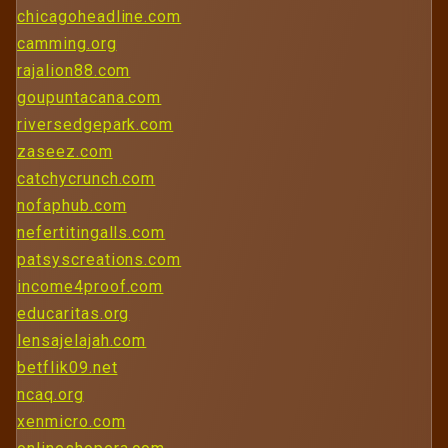
chicagoheadline.com
camming.org
rajalion88.com
goupuntacana.com
riversedgepark.com
zaseez.com
catchycrunch.com
nofaphub.com
nefertitingalls.com
patsyscreations.com
income4proof.com
educaritas.org
lensajelajah.com
betflik09.net
ncaq.org
xenmicro.com