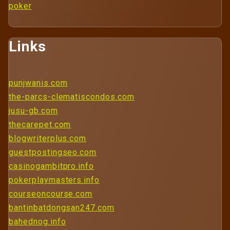
poker
Links
punjwanis.com
the-parcs-clematiscondos.com
jusu-gb.com
thecarepet.com
blogwriterplus.com
guestpostingseo.com
casinogambitpro.info
pokerplaymasters.info
courseoncourse.com
bantinbatdongsan247.com
bahednog.info