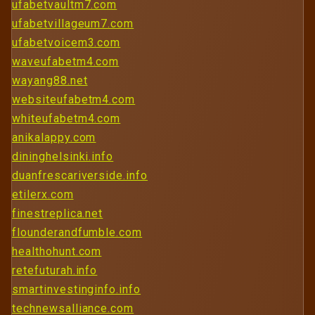
ufabetvaultm7.com
ufabetvillageum7.com
ufabetvoicem3.com
waveufabetm4.com
wayang88.net
websiteufabetm4.com
whiteufabetm4.com
anikalappy.com
dininghelsinki.info
duanfrescariverside.info
etilerx.com
finestreplica.net
flounderandfumble.com
healthohunt.com
retefuturah.info
smartinvestinginfo.info
technewsalliance.com