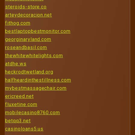
steroids-store.co
arteydecoracion.net
fithog.com
bestlaptopbestmonitor.com
georginaryland.com
roseandbasil.com
thewhitewhitelights.com
atdhe.ws
heckrodtwetland.org
halfheardinthestillness.com
mybestmassagechair.com
ericreed.net
fluxetine.com
mobilecasino8760.com
betqq3.net
casinoloans5.us