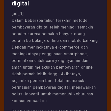
digital
[ad_1]
Dalam beberapa tahun terakhir, metode
pembayaran digital telah menjadi semakin
populer karena semakin banyak orang
beralih ke belanja online dan mobile banking.
Dengan meningkatnya e-commerce dan
meningkatnya penggunaan smartphone,
permintaan untuk cara yang nyaman dan
aman untuk melakukan pembayaran online
tidak pernah lebih tinggi. Akibatnya,
sejumlah pemain baru telah memasuki
permainan pembayaran digital, menawarkan
solusi inovatif untuk memenuhi kebutuhan
konsumen saat ini.