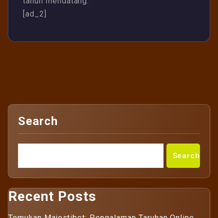
tahun mendatang.
[ad_2]
Search
Search
Recent Posts
Temukan Majestibet: Pengalaman Taruhan Online