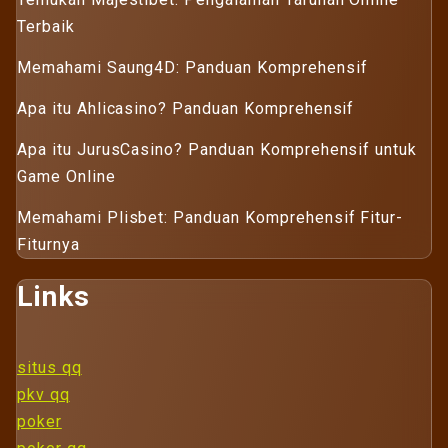
Terbaik
Memahami Saung4D: Panduan Komprehensif
Apa itu Ahlicasino? Panduan Komprehensif
Apa itu JurusCasino? Panduan Komprehensif untuk
Game Online
Memahami Plisbet: Panduan Komprehensif Fitur-
Fiturnya
Links
situs qq
pkv qq
poker