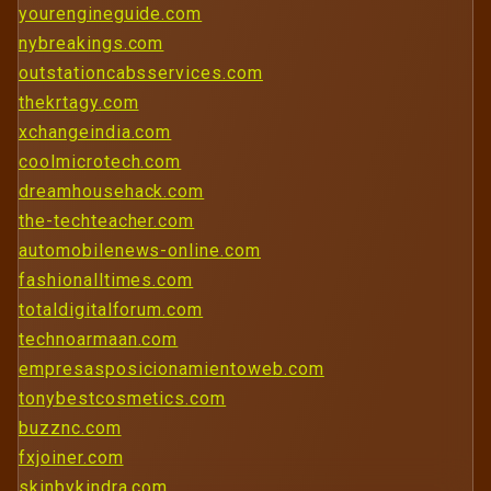
yourengineguide.com
nybreakings.com
outstationcabsservices.com
thekrtagy.com
xchangeindia.com
coolmicrotech.com
dreamhousehack.com
the-techteacher.com
automobilenews-online.com
fashionalltimes.com
totaldigitalforum.com
technoarmaan.com
empresasposicionamientoweb.com
tonybestcosmetics.com
buzznc.com
fxjoiner.com
skinbykindra.com