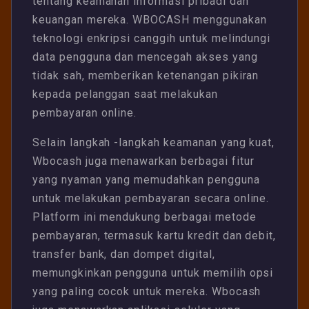
tentang keamanan informasi pribadi dan
keuangan mereka. WBOCASH menggunakan
teknologi enkripsi canggih untuk melindungi
data pengguna dan mencegah akses yang
tidak sah, memberikan ketenangan pikiran
kepada pelanggan saat melakukan
pembayaran online.
Selain langkah -langkah keamanan yang kuat,
Wbocash juga menawarkan berbagai fitur
yang nyaman yang memudahkan pengguna
untuk melakukan pembayaran secara online.
Platform ini mendukung berbagai metode
pembayaran, termasuk kartu kredit dan debit,
transfer bank, dan dompet digital,
memungkinkan pengguna untuk memilih opsi
yang paling cocok untuk mereka. Wbocash