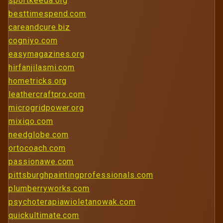
sportkeeda.org
besttimespend.com
careandcure.biz
cogniyo.com
easymagazines.org
hirfanjilasmi.com
hometricks.org
leathercraftpro.com
microgridpower.org
mixiqo.com
needglobe.com
ortocoach.com
passionawe.com
pittsburghpaintingprofessionals.com
plumberryworks.com
psychoterapiawioletanowak.com
quickultimate.com