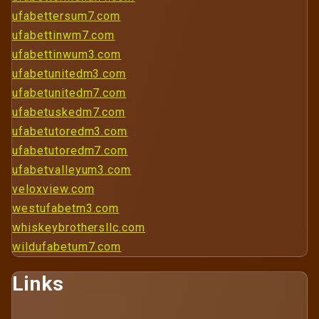
ufabettersum7.com
ufabettinwm7.com
ufabettinwum3.com
ufabetunitedm3.com
ufabetunitedm7.com
ufabetuskedm7.com
ufabetutoredm3.com
ufabetutoredm7.com
ufabetvalleyum3.com
veloxview.com
westufabetm3.com
whiskeybrothersllc.com
wildufabetum7.com
Links