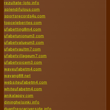
rezultate-loto.info
splendifulous.com
sportsrecords4u.com
topceleberites.com
ufabetting8m4.com
ufabetunionum3.com
ufabetvalueum3.com
ufabetvaultm7.com
ufabetvillageum7.com
ufabetvoicem3.com
waveufabetm4.com
wayang88.net
websiteufabetm4.com
whiteufabetm4.com
anikalappy.com
dininghelsinki.info
duanfrescariverside.info