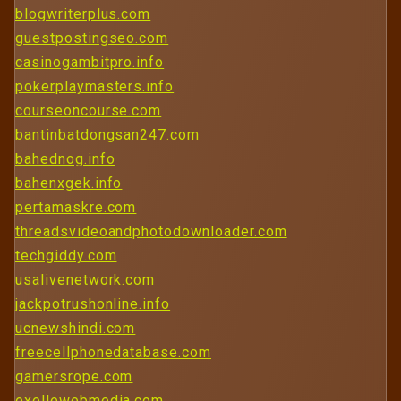
blogwriterplus.com
guestpostingseo.com
casinogambitpro.info
pokerplaymasters.info
courseoncourse.com
bantinbatdongsan247.com
bahednog.info
bahenxgek.info
pertamaskre.com
threadsvideoandphotodownloader.com
techgiddy.com
usalivenetwork.com
jackpotrushonline.info
ucnewshindi.com
freecellphonedatabase.com
gamersrope.com
exellewebmedia.com