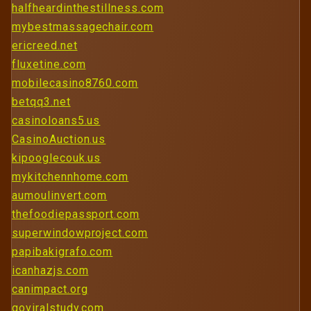
halfheardinthestillness.com
mybestmassagechair.com
ericreed.net
fluxetine.com
mobilecasino8760.com
betqq3.net
casinoloans5.us
CasinoAuction.us
kipooglecouk.us
mykitchennhome.com
aumoulinvert.com
thefoodiepassport.com
superwindowproject.com
papibakigrafo.com
icanhazjs.com
canimpact.org
goviralstudy.com