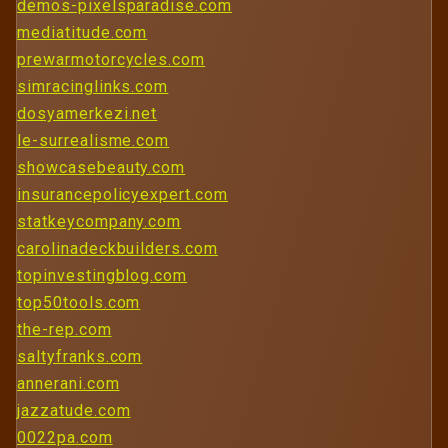
demos-pixelsparadise.com
mediatitude.com
prewarmotorcycles.com
simracinglinks.com
dosyamerkezi.net
le-surrealisme.com
showcasebeauty.com
insurancepolicyexpert.com
statkeycompany.com
carolinadeckbuilders.com
topinvestingblog.com
top50tools.com
the-rep.com
saltyfranks.com
annerani.com
jazzatude.com
0022pa.com