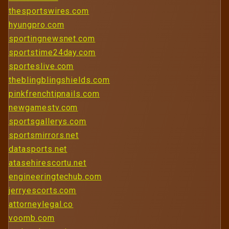
thesportswires.com
hyungpro.com
sportingnewsnet.com
sportstime24day.com
sporteslive.com
theblingblingshields.com
pinkfrenchtipnails.com
newgamestv.com
sportsgallerys.com
sportsmirrors.net
datasports.net
atasehirescortu.net
engineeringtechub.com
jerryescorts.com
attorneylegal.co
voomb.com