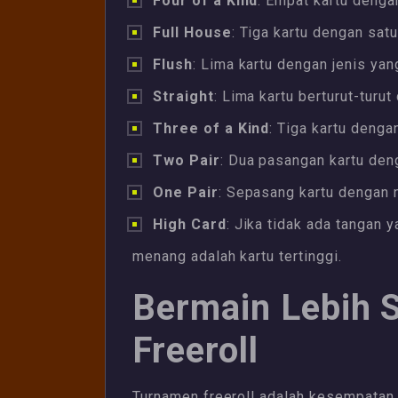
Four of a Kind
: Empat kartu denga
Full House
: Tiga kartu dengan satu
Flush
: Lima kartu dengan jenis yang
Straight
: Lima kartu berturut-turu
Three of a Kind
: Tiga kartu denga
Two Pair
: Dua pasangan kartu den
One Pair
: Sepasang kartu dengan n
High Card
: Jika tidak ada tangan
menang adalah kartu tertinggi.
Bermain Lebih 
Freeroll
Turnamen freeroll adalah kesempatan