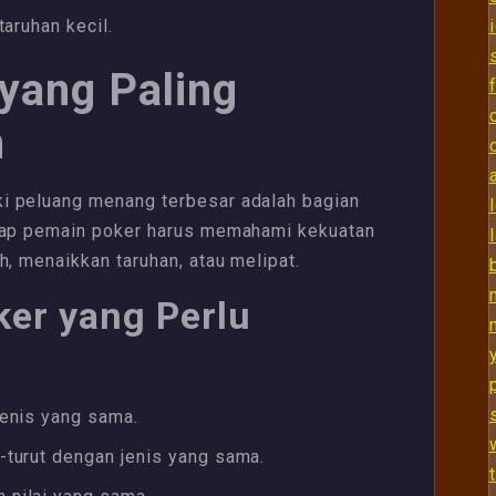
aruhan kecil.
 yang Paling
n
i peluang menang terbesar adalah bagian
tiap pemain poker harus memahami kekuatan
h, menaikkan taruhan, atau melipat.
er yang Perlu
 jenis yang sama.
t-turut dengan jenis yang sama.