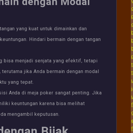
emain dengan Modal
h tangan yang kuat untuk dimainkan dan
i keuntungan. Hindari bermain dengan tangan
ng bisa menjadi senjata yang efektif, tetapi
, terutama jika Anda bermain dengan modal
ktu yang tepat.
sisi Anda di meja poker sangat penting. Jika
iliki keuntungan karena bisa melihat
nda mengambil keputusan.
 dengan Bijak