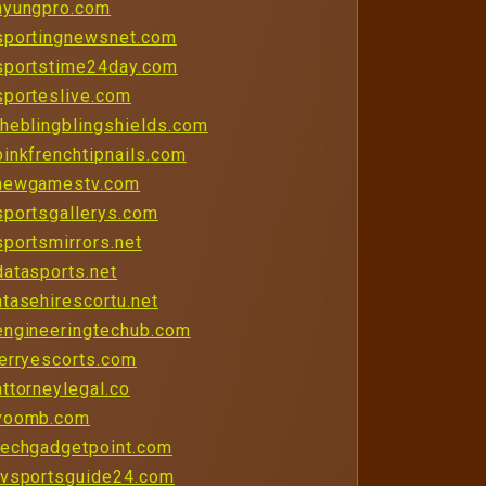
hyungpro.com
sportingnewsnet.com
sportstime24day.com
sporteslive.com
theblingblingshields.com
pinkfrenchtipnails.com
newgamestv.com
sportsgallerys.com
sportsmirrors.net
datasports.net
atasehirescortu.net
engineeringtechub.com
jerryescorts.com
attorneylegal.co
voomb.com
techgadgetpoint.com
tvsportsguide24.com