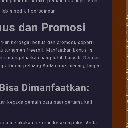
 dengan lebih sedikit pemain biasanya lebih
lebih sedikit persaingan.
nus dan Promosi
rkan berbagai bonus dan promosi, seperti
u turnamen freeroll. Manfaatkan bonus ini
us mengeluarkan uang lebih banyak. Dengan
perbesar peluang Anda untuk menang tanpa
Bisa Dimanfaatkan:
ikan kepada pemain baru saat pertama kali
 Anda melakukan setoran ke akun poker Anda,