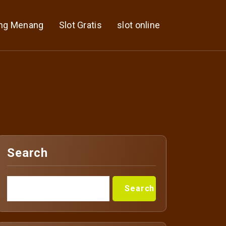
ng Menang
Slot Gratis
slot online
 Maxwin Besar
ang kemenangan yang konsisten.
Search
Search