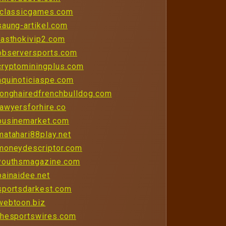
iclassicgames.com
saung-artikel.com
fasthokivip2.com
observersports.com
cryptominingplus.com
aquinoticiaspe.com
longhairedfrenchbulldog.com
lawyersforhire.co
businemarket.com
matahari88play.net
moneydescriptor.com
youthsmagazine.com
painaidee.net
sportsdarkest.com
webtoon.biz
thesportswires.com