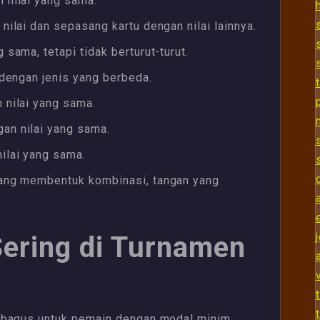
n nilai yang sama.
 nilai dan sepasang kartu dengan nilai lainnya.
 sama, tetapi tidak berturut-turut.
t dengan jenis yang berbeda.
n nilai yang sama.
gan nilai yang sama.
ilai yang sama.
 yang membentuk kombinasi, tangan yang
Sering di Turnamen
 bagus untuk pemain dengan modal minim