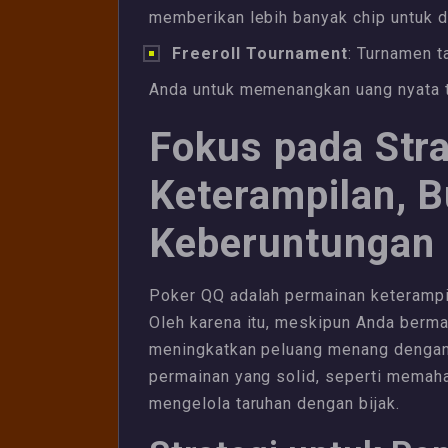
memberikan lebih banyak chip untuk d
Freeroll Tournament
: Turnamen 
Anda untuk memenangkan uang nyata 
Fokus pada Stra
Keterampilan, 
Keberuntungan
Poker QQ adalah permainan keterampil
Oleh karena itu, meskipun Anda berma
meningkatkan peluang menang dengan
permainan yang solid, seperti memah
mengelola taruhan dengan bijak.