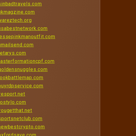
sinbadtravels.com
ukmagzine.com
wareztech.org
usabestnetwork.com
jessepinkmanoutfit.com
umailsend.com
retarys.com
fasterformationcpf.com
goldensnuggles.com
lookbattlemap.com
buyrdpservice.com
yesport.net
tostylo.com
yougetthat.net
sportsnetclub.com
newbestcrypto.com
oxfordsave.com