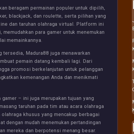
an beragam permainan populer untuk dipilih,
r, blackjack, dan roulette, serta pilihan yang
line dan taruhan olahraga virtual. Platform ini
i, memudahkan para gamer untuk menemukan
lai memainkannya.
ng tersedia, Madura88 juga menawarkan
mbuat pemain datang kembali lagi. Dari
ngga promosi berkelanjutan untuk pelanggan
ingkatkan kemenangan Anda dan menikmati
 gamer – ini juga merupakan tujuan yang
masang taruhan pada tim atau acara olahraga
an olahraga khusus yang mencakup berbagai
apat dengan mudah menemukan pertandingan
an mereka dan berpotensi menang besar.