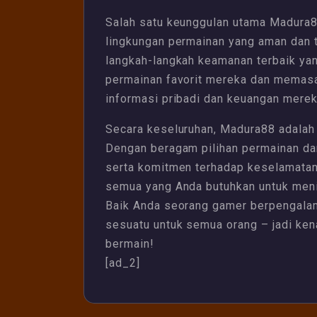
Salah satu keunggulan utama Madura
lingkungan permainan yang aman dan 
langkah-langkah keamanan terbaik ya
permainan favorit mereka dan memas
informasi pribadi dan keuangan mereka
Secara keseluruhan, Madura88 adalah 
Dengan beragam pilihan permainan da
serta komitmen terhadap keselamatan 
semua yang Anda butuhkan untuk meni
Baik Anda seorang gamer berpengalam
sesuatu untuk semua orang – jadi ken
bermain!
[ad_2]