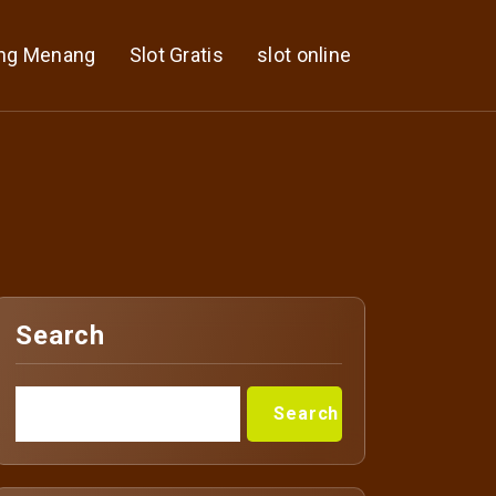
ng Menang
Slot Gratis
slot online
 Maxwin Besar
ang kemenangan yang konsisten.
Search
Search