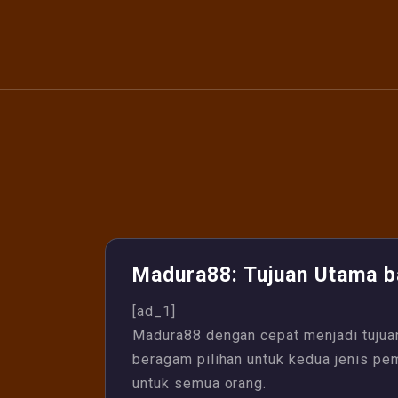
Skip
to
Slot Gacor Hari Ini Pr
Dapatkan maxwin besar hari ini dengan slot gacor
content
Madura88: Tujuan Utama b
[ad_1]
Madura88 dengan cepat menjadi tujuan
beragam pilihan untuk kedua jenis pe
untuk semua orang.