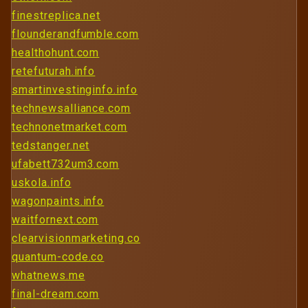
finestreplica.net
flounderandfumble.com
healthohunt.com
retefuturah.info
smartinvestinginfo.info
technewsalliance.com
technonetmarket.com
tedstanger.net
ufabett732um3.com
uskola.info
wagonpaints.info
waitfornext.com
clearvisionmarketing.co
quantum-code.co
whatnews.me
final-dream.com