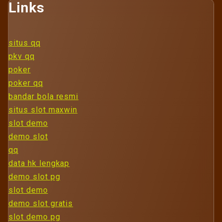
Links
situs qq
pkv qq
poker
poker qq
bandar bola resmi
situs slot maxwin
slot demo
demo slot
qq
data hk lengkap
demo slot pg
slot demo
demo slot gratis
slot demo pg