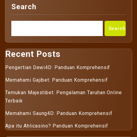
Search
Search
Recent Posts
Pengertian Dewi4D: Panduan Komprehensif
Memahami Gajibet: Panduan Komprehensif
Temukan Majestibet: Pengalaman Taruhan Online
Terbaik
Memahami Saung4D: Panduan Komprehensif
Apa itu Ahlicasino? Panduan Komprehensif