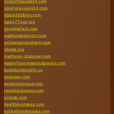
tvsportsguide24.com
sportsreviews24.com
dubai360blog.com
lucky77slot.org
growmefast.com
mahkotahokislot.com
onlinecancerpharm.com
ufalek.org
mattress-disposal.com
happyflooringandcabinets.com
bodybuildinglife.co
qrdoggy.com
technologygud.com
realshocknews.com
pickgb.com
healthmistakes.com
ksfashiondresses.com