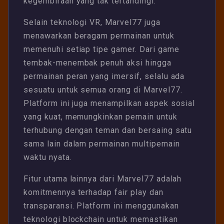
kegembiraan yang tak tertandingi.
Selain teknologi VR, Marvel77 juga
menawarkan beragam permainan untuk
memenuhi setiap tipe gamer. Dari game
tembak-menembak penuh aksi hingga
permainan peran yang imersif, selalu ada
sesuatu untuk semua orang di Marvel77.
Platform ini juga menampilkan aspek sosial
yang kuat, memungkinkan pemain untuk
terhubung dengan teman dan bersaing satu
sama lain dalam permainan multipemain
waktu nyata.
Fitur utama lainnya dari Marvel77 adalah
komitmennya terhadap fair play dan
transparansi. Platform ini menggunakan
teknologi blockchain untuk memastikan