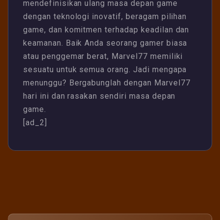
mendefinisikan ulang masa depan game
dengan teknologi inovatif, beragam pilihan
game, dan komitmen terhadap keadilan dan
keamanan. Baik Anda seorang gamer biasa
atau penggemar berat, Marvel77 memiliki
sesuatu untuk semua orang. Jadi mengapa
menunggu? Bergabunglah dengan Marvel77
hari ini dan rasakan sendiri masa depan
game.
[ad_2]