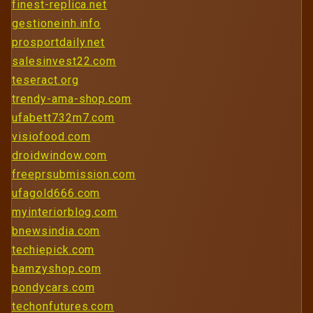
finest-replica.net
gestioneinh.info
prosportdaily.net
salesinvest22.com
teseract.org
trendy-ama-shop.com
ufabett732m7.com
visiofood.com
droidwindow.com
freeprsubmission.com
ufagold666.com
myinteriorblog.com
bnewsindia.com
techiepick.com
bamzyshop.com
pondycars.com
techonfutures.com