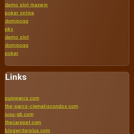
demo slot maxwin
poker online
dominoqq
pkv
demo slot
dominoqq
poker
Links
punjwanis.com
the-parcs-clematiscondos.com
jusu-gb.com
thecarepet.com
blogwriterplus.com