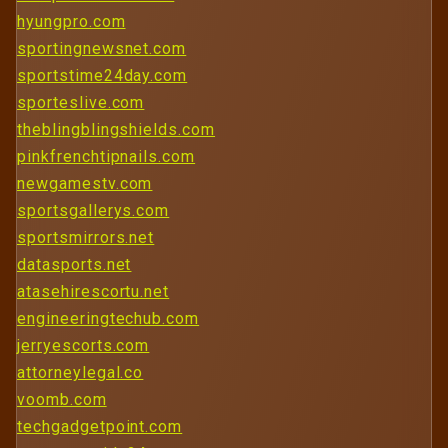
hyungpro.com
sportingnewsnet.com
sportstime24day.com
sporteslive.com
theblingblingshields.com
pinkfrenchtipnails.com
newgamestv.com
sportsgallerys.com
sportsmirrors.net
datasports.net
atasehirescortu.net
engineeringtechub.com
jerryescorts.com
attorneylegal.co
voomb.com
techgadgetpoint.com