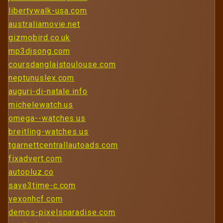
libertywalk-usa.com
australiamovie.net
gizmobird.co.uk
mp3djsong.com
coursdanglaistoulouse.com
neptunuslex.com
auguri-di-natale.info
michelewatch.us
omega--watches.us
breitling-watches.us
tgarnettcentrallautoads.com
fixadvert.com
autopluz.co
save3time-c.com
vexonhcf.com
demos-pixelsparadise.com