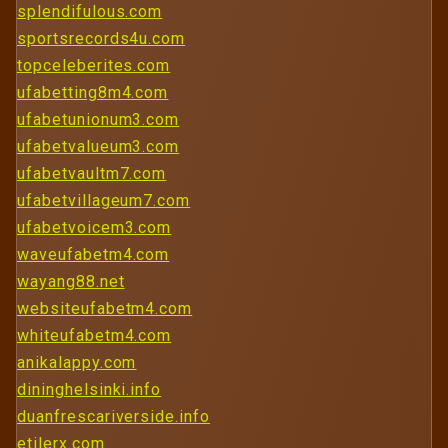
splendifulous.com
sportsrecords4u.com
topceleberites.com
ufabetting8m4.com
ufabetunionum3.com
ufabetvalueum3.com
ufabetvaultm7.com
ufabetvillageum7.com
ufabetvoicem3.com
waveufabetm4.com
wayang88.net
websiteufabetm4.com
whiteufabetm4.com
anikalappy.com
dininghelsinki.info
duanfrescariverside.info
etilerx.com