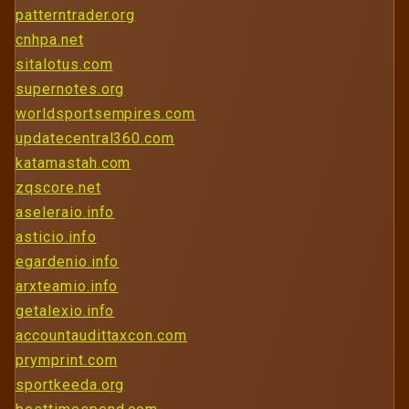
patterntrader.org
cnhpa.net
sitalotus.com
supernotes.org
worldsportsempires.com
updatecentral360.com
katamastah.com
zqscore.net
aseleraio.info
asticio.info
egardenio.info
arxteamio.info
getalexio.info
accountaudittaxcon.com
prymprint.com
sportkeeda.org