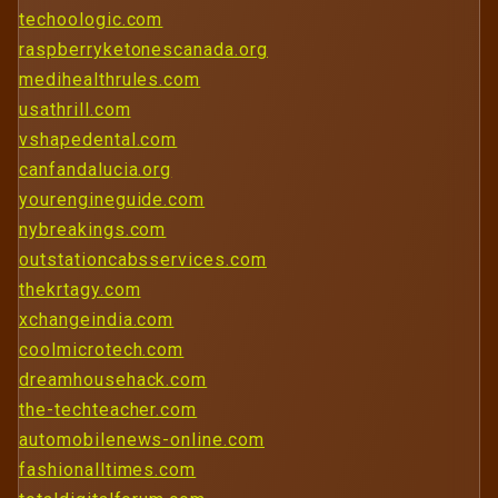
techoologic.com
raspberryketonescanada.org
medihealthrules.com
usathrill.com
vshapedental.com
canfandalucia.org
yourengineguide.com
nybreakings.com
outstationcabsservices.com
thekrtagy.com
xchangeindia.com
coolmicrotech.com
dreamhousehack.com
the-techteacher.com
automobilenews-online.com
fashionalltimes.com