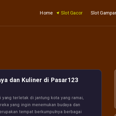
Home
Slot Gacor
Slot Gampa
agmatic Play, RTP Tinggi untuk
 Pragmatic Play yang memiliki RTP tinggi. Slot ini memberikan pelu
a dan Kuliner di Pasar123
yang terletak di jantung kota yang ramai,
reka yang ingin menemukan budaya dan
 merupakan tempat berkumpulnya berbagai