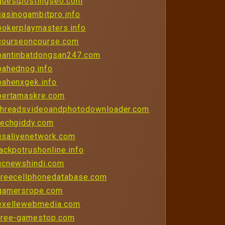
guestpostingseo.com
casinogambitpro.info
pokerplaymasters.info
courseoncourse.com
bantinbatdongsan247.com
bahednog.info
bahenxgek.info
pertamaskre.com
threadsvideoandphotodownloader.com
techgiddy.com
usalivenetwork.com
jackpotrushonline.info
ucnewshindi.com
freecellphonedatabase.com
gamersrope.com
exellewebmedia.com
free-gamestop.com