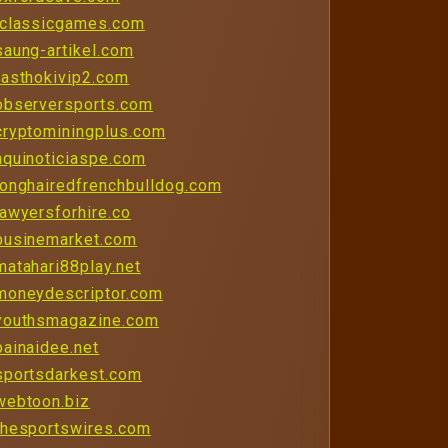
iclassicgames.com
saung-artikel.com
fasthokivip2.com
observersports.com
cryptominingplus.com
aquinoticiaspe.com
longhairedfrenchbulldog.com
lawyersforhire.co
businemarket.com
matahari88play.net
moneydescriptor.com
youthsmagazine.com
painaidee.net
sportsdarkest.com
webtoon.biz
thesportswires.com