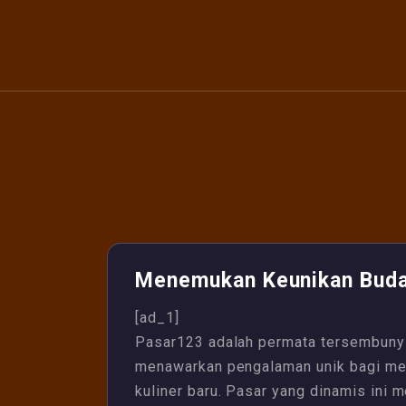
Skip
to
Slot Gacor Hari Ini Pr
Dapatkan maxwin besar hari ini dengan slot gacor
content
Menemukan Keunikan Buday
[ad_1]
Pasar123 adalah permata tersembunyi 
menawarkan pengalaman unik bagi me
kuliner baru. Pasar yang dinamis ini