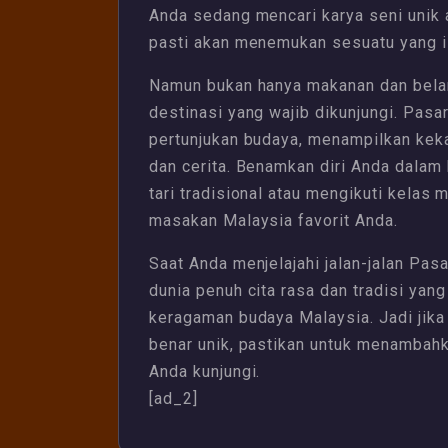
Anda sedang mencari karya seni unik 
pasti akan menemukan sesuatu yang i
Namun bukan hanya makanan dan bela
destinasi yang wajib dikunjungi. Pasa
pertunjukan budaya, menampilkan keka
dan cerita. Benamkan diri Anda dalam
tari tradisional atau mengikuti kela
masakan Malaysia favorit Anda.
Saat Anda menjelajahi jalan-jalan P
dunia penuh cita rasa dan tradisi yan
keragaman budaya Malaysia. Jadi jika
benar unik, pastikan untuk menambahk
Anda kunjungi.
[ad_2]