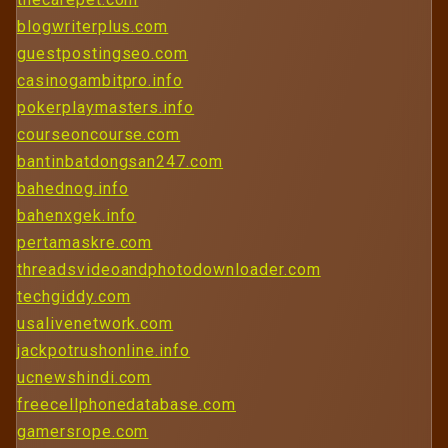
blogwriterplus.com
guestpostingseo.com
casinogambitpro.info
pokerplaymasters.info
courseoncourse.com
bantinbatdongsan247.com
bahednog.info
bahenxgek.info
pertamaskre.com
threadsvideoandphotodownloader.com
techgiddy.com
usalivenetwork.com
jackpotrushonline.info
ucnewshindi.com
freecellphonedatabase.com
gamersrope.com