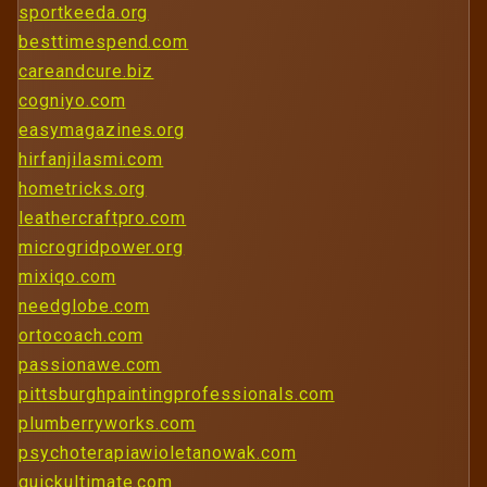
sportkeeda.org
besttimespend.com
careandcure.biz
cogniyo.com
easymagazines.org
hirfanjilasmi.com
hometricks.org
leathercraftpro.com
microgridpower.org
mixiqo.com
needglobe.com
ortocoach.com
passionawe.com
pittsburghpaintingprofessionals.com
plumberryworks.com
psychoterapiawioletanowak.com
quickultimate.com