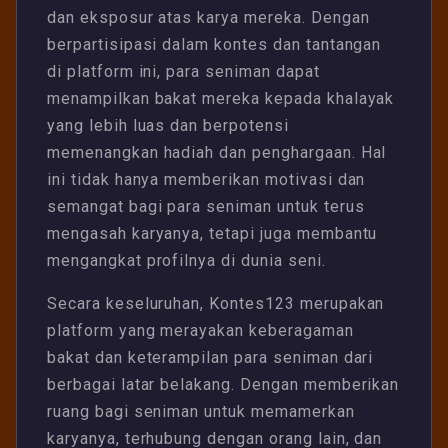
dan eksposur atas karya mereka. Dengan
berpartisipasi dalam kontes dan tantangan
di platform ini, para seniman dapat
menampilkan bakat mereka kepada khalayak
yang lebih luas dan berpotensi
memenangkan hadiah dan penghargaan. Hal
ini tidak hanya memberikan motivasi dan
semangat bagi para seniman untuk terus
mengasah karyanya, tetapi juga membantu
mengangkat profilnya di dunia seni.
Secara keseluruhan, Kontes123 merupakan
platform yang merayakan keberagaman
bakat dan keterampilan para seniman dari
berbagai latar belakang. Dengan memberikan
ruang bagi seniman untuk memamerkan
karyanya, terhubung dengan orang lain, dan