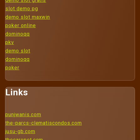
demo slot gratis
slot demo pg
demo slot maxwin
poker online
dominoqq
pkv
demo slot
dominoqq
poker
Links
punjwanis.com
the-parcs-clematiscondos.com
jusu-gb.com
thecarepet.com