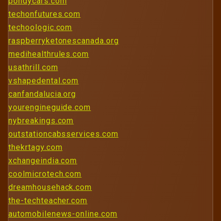
pondycars.com
techonfutures.com
techoologic.com
raspberryketonescanada.org
medihealthrules.com
usathrill.com
vshapedental.com
canfandalucia.org
yourengineguide.com
nybreakings.com
outstationcabsservices.com
thekrtagy.com
xchangeindia.com
coolmicrotech.com
dreamhousehack.com
the-techteacher.com
automobilenews-online.com