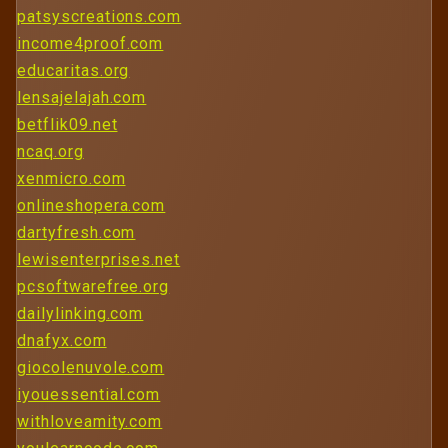
patsyscreations.com
income4proof.com
educaritas.org
lensajelajah.com
betflik09.net
ncaq.org
xenmicro.com
onlineshopera.com
dartyfresh.com
lewisenterprises.net
pcsoftwarefree.org
dailylinking.com
dnafyx.com
giocolenuvole.com
iyouessential.com
withloveamity.com