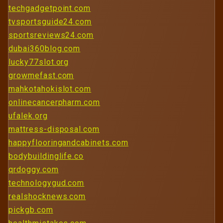
techgadgetpoint.com
tvsportsguide24.com
sportsreviews24.com
dubai360blog.com
lucky77slot.org
growmefast.com
mahkotahokislot.com
onlinecancerpharm.com
ufalek.org
mattress-disposal.com
happyflooringandcabinets.com
bodybuildinglife.co
qrdoggy.com
technologygud.com
realshocknews.com
pickgb.com