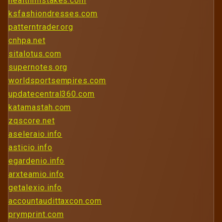
healthmistakes.com
ksfashiondresses.com
patterntrader.org
cnhpa.net
sitalotus.com
supernotes.org
worldsportsempires.com
updatecentral360.com
katamastah.com
zqscore.net
aseleraio.info
asticio.info
egardenio.info
arxteamio.info
getalexio.info
accountaudittaxcon.com
prymprint.com