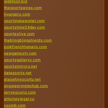
webtoon.biz
thesportswires.com
hyungpro.com
sportingnewsnet.com
sportstime24day.com
sporteslive.com
theblingblingshields.com
pinkfrenchtipnails.com
newgamestv.com
sportsgallerys.com
sportsmirrors.net
datasports.net
atasehirescortu.net
engineeringtechub.com
jerryescorts.com
attorneylegal.co
voomb.com