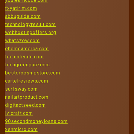
youlearncode.com
fxyatirim.com
abbuguide.com
technologyresult.com
webhostingoffers.org
whatszow.com
ehomeamerca.com
techintendo.com
techgreenpure.com
bestdropshipstore.com
cartelreviews.com
surfsway.com
nailartproduct.com
digitactseed.com
lvlcraft.com
90secondmoneyloans.com
xenmicro.com