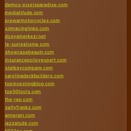
demos-pixelsparadise.com
mediatitude.com
prewarmotorcycles.com
simracinglinks.com
dosyamerkezi.net
le-surrealisme.com
showcasebeauty.com
insurancepolicyexpert.com
statkeycompany.com
carolinadeckbuilders.com
topinvestingblog.com
top50tools.com
the-rep.com
saltyfranks.com
annerani.com
jazzatude.com