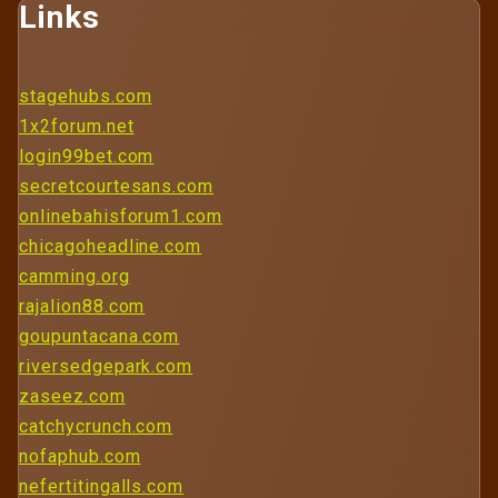
Links
stagehubs.com
1x2forum.net
login99bet.com
secretcourtesans.com
onlinebahisforum1.com
chicagoheadline.com
camming.org
rajalion88.com
goupuntacana.com
riversedgepark.com
zaseez.com
catchycrunch.com
nofaphub.com
nefertitingalls.com