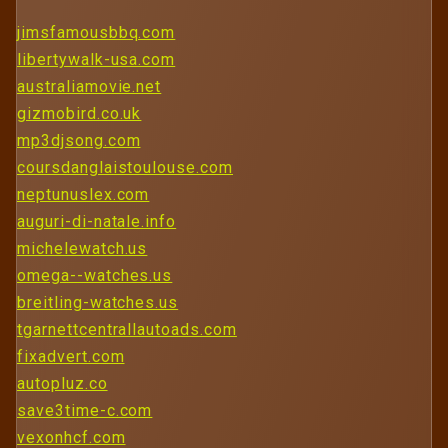
jimsfamousbbq.com
libertywalk-usa.com
australiamovie.net
gizmobird.co.uk
mp3djsong.com
coursdanglaistoulouse.com
neptunuslex.com
auguri-di-natale.info
michelewatch.us
omega--watches.us
breitling-watches.us
tgarnettcentrallautoads.com
fixadvert.com
autopluz.co
save3time-c.com
vexonhcf.com