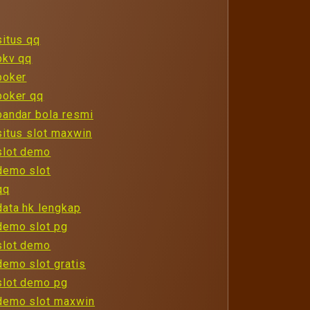
situs qq
pkv qq
poker
poker qq
bandar bola resmi
situs slot maxwin
slot demo
demo slot
qq
data hk lengkap
demo slot pg
slot demo
demo slot gratis
slot demo pg
demo slot maxwin