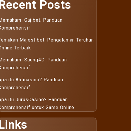
Recent Posts
Memahami Gajibet: Panduan
Komprehensif
Temukan Majestibet: Pengalaman Taruhan
Online Terbaik
Memahami Saung4D: Panduan
Komprehensif
Apa itu Ahlicasino? Panduan
Komprehensif
Apa itu JurusCasino? Panduan
Komprehensif untuk Game Online
Links