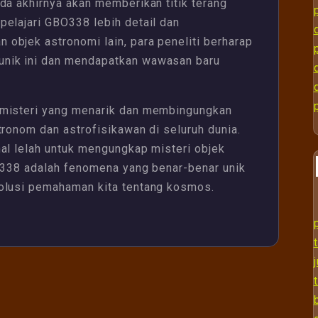
da akhirnya akan memberikan titik terang
pelajari GBO338 lebih detail dan
objek astronomi lain, para peneliti berharap
unik ini dan mendapatkan wawasan baru
 misteri yang menarik dan membingungkan
tronom dan astrofisikawan di seluruh dunia.
nal lelah untuk mengungkap misteri objek
BO338 adalah fenomena yang benar-benar unik
volusi pemahaman kita tentang kosmos.