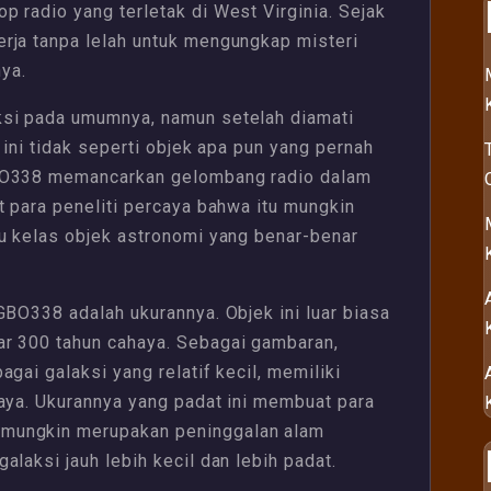
 radio yang terletak di West Virginia. Sejak
rja tanpa lelah untuk mengungkap misteri
ya.
ksi pada umumnya, namun setelah diamati
k ini tidak seperti objek apa pun yang pernah
GBO338 memancarkan gelombang radio dalam
t para peneliti percaya bahwa itu mungkin
au kelas objek astronomi yang benar-benar
GBO338 adalah ukurannya. Objek ini luar biasa
ar 300 tahun cahaya. Sebagai gambaran,
gai galaksi yang relatif kecil, memiliki
haya. Ukurannya yang padat ini membuat para
mungkin merupakan peninggalan alam
alaksi jauh lebih kecil dan lebih padat.