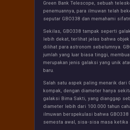
Green Bank Telescope, sebuah teleskop
penemuannya, para ilmuwan telah beke
seputar GBO338 dan memahami sifatn
Sekilas, GBO338 tampak seperti gala
lebih dekat, terlihat jelas bahwa obje
dilihat para astronom sebelumnya. 
jumlah yang luar biasa tinggi, membua
merupakan jenis galaksi yang unik at
baru.
Salah satu aspek paling menarik dari 
kompak, dengan diameter hanya sekit
galaksi Bima Sakti, yang dianggap seba
diameter lebih dari 100.000 tahun ca
ilmuwan berspekulasi bahwa GBO338 
semesta awal, sisa-sisa masa ketika g