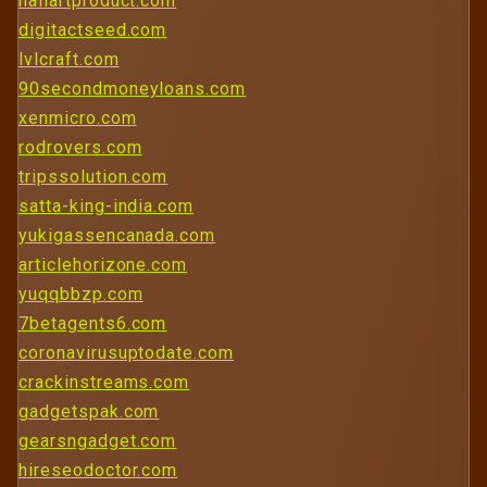
nailartproduct.com
digitactseed.com
lvlcraft.com
90secondmoneyloans.com
xenmicro.com
rodrovers.com
tripssolution.com
satta-king-india.com
yukigassencanada.com
articlehorizone.com
yuqqbbzp.com
7betagents6.com
coronavirusuptodate.com
crackinstreams.com
gadgetspak.com
gearsngadget.com
hireseodoctor.com