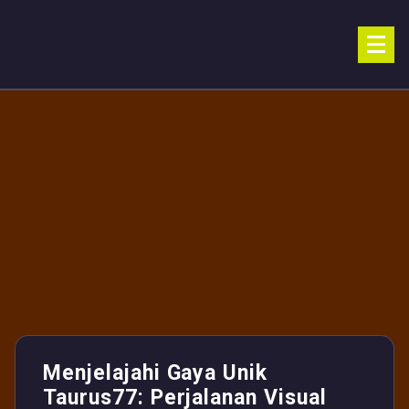
Skip
to
Slot Gacor Hari Ini Pragmatic
Dapatkan maxwin besar hari ini dengan slot gacor Pragmatic Play
content
yang memiliki RTP tinggi. Slot ini memberikan peluang
kemenangan yang konsisten.
Play, RTP Tinggi untuk Maxw
Besar
Menjelajahi Gaya Unik
Taurus77: Perjalanan Visual