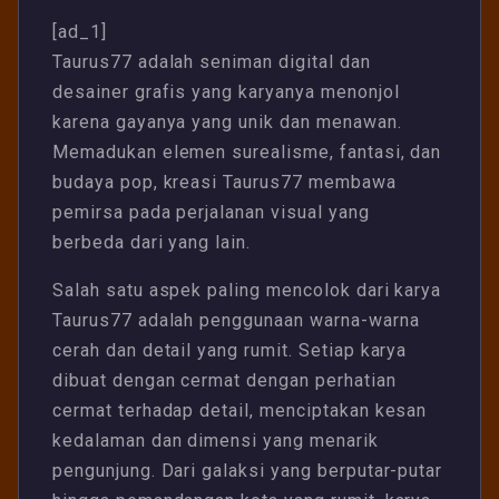
[ad_1]
Taurus77 adalah seniman digital dan
desainer grafis yang karyanya menonjol
karena gayanya yang unik dan menawan.
Memadukan elemen surealisme, fantasi, dan
budaya pop, kreasi Taurus77 membawa
pemirsa pada perjalanan visual yang
berbeda dari yang lain.
Salah satu aspek paling mencolok dari karya
Taurus77 adalah penggunaan warna-warna
cerah dan detail yang rumit. Setiap karya
dibuat dengan cermat dengan perhatian
cermat terhadap detail, menciptakan kesan
kedalaman dan dimensi yang menarik
pengunjung. Dari galaksi yang berputar-putar