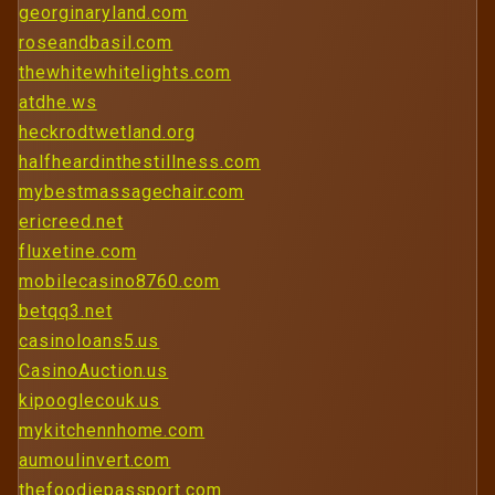
georginaryland.com
roseandbasil.com
thewhitewhitelights.com
atdhe.ws
heckrodtwetland.org
halfheardinthestillness.com
mybestmassagechair.com
ericreed.net
fluxetine.com
mobilecasino8760.com
betqq3.net
casinoloans5.us
CasinoAuction.us
kipooglecouk.us
mykitchennhome.com
aumoulinvert.com
thefoodiepassport.com