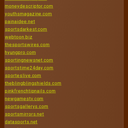
moneydescriptor.com
youthsmagazine.com
painaidee.net
sportsdarkest.com
webtoon.biz
thesportswires.com
hyungpro.com
sportingnewsnet.com
sportstime24day.com
sporteslive.com
theblingblingshields.com
pinkfrenchtipnails.com
newgamestv.com
sportsgallerys.com
sportsmirrors.net
datasports.net