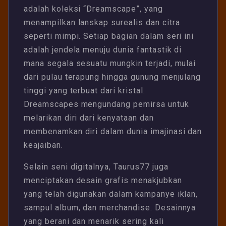
adalah koleksi “Dreamscape”, yang
menampilkan lanskap surealis dan citra
seperti mimpi. Setiap bagian dalam seri ini
adalah jendela menuju dunia fantastik di
mana segala sesuatu mungkin terjadi, mulai
dari pulau terapung hingga gunung menjulang
tinggi yang terbuat dari kristal.
Dreamscapes mengundang pemirsa untuk
melarikan diri dari kenyataan dan
membenamkan diri dalam dunia imajinasi dan
keajaiban.
Selain seni digitalnya, Taurus77 juga
menciptakan desain grafis menakjubkan
yang telah digunakan dalam kampanye iklan,
sampul album, dan merchandise. Desainnya
yang berani dan menarik sering kali