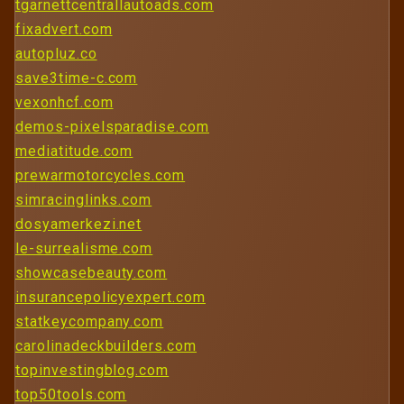
tgarnettcentrallautoads.com
fixadvert.com
autopluz.co
save3time-c.com
vexonhcf.com
demos-pixelsparadise.com
mediatitude.com
prewarmotorcycles.com
simracinglinks.com
dosyamerkezi.net
le-surrealisme.com
showcasebeauty.com
insurancepolicyexpert.com
statkeycompany.com
carolinadeckbuilders.com
topinvestingblog.com
top50tools.com