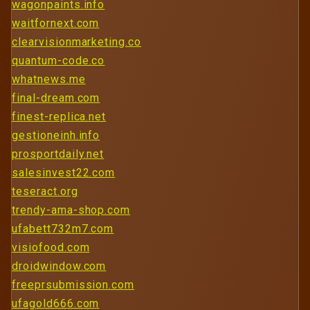
wagonpaints.info
waitfornext.com
clearvisionmarketing.co
quantum-code.co
whatnews.me
final-dream.com
finest-replica.net
gestioneinh.info
prosportdaily.net
salesinvest22.com
teseract.org
trendy-ama-shop.com
ufabett732m7.com
visiofood.com
droidwindow.com
freeprsubmission.com
ufagold666.com