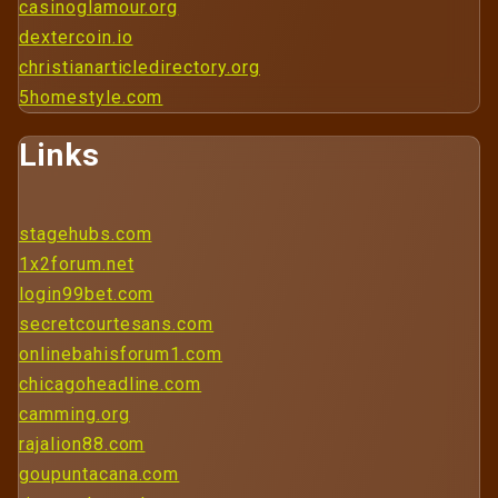
casinoglamour.org
dextercoin.io
christianarticledirectory.org
5homestyle.com
Links
stagehubs.com
1x2forum.net
login99bet.com
secretcourtesans.com
onlinebahisforum1.com
chicagoheadline.com
camming.org
rajalion88.com
goupuntacana.com