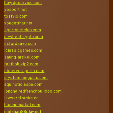
buyrdpservice.com
yesport.net
tostylo.com
yougetthat.net
sportsnetclub.com
newbestcrypto.com
oxfordsave.com
iclassicgames.com
saung-artikel.com
fasthokivip2.com
observersports.com
cryptominingplus.com
aquinoticiaspe.com
longhairedfrenchbulldog.com
lawyersforhire.co
businemarket.com
matahari88play.net