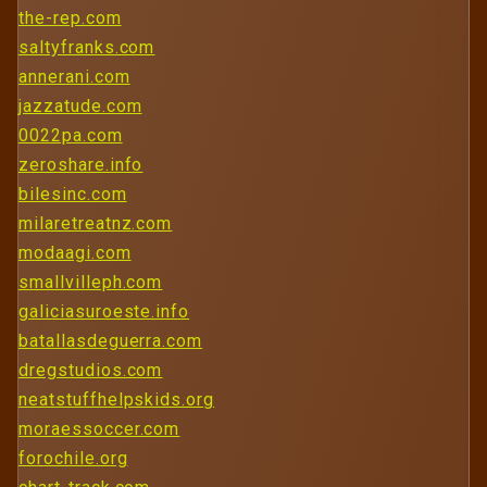
the-rep.com
saltyfranks.com
annerani.com
jazzatude.com
0022pa.com
zeroshare.info
bilesinc.com
milaretreatnz.com
modaagi.com
smallvilleph.com
galiciasuroeste.info
batallasdeguerra.com
dregstudios.com
neatstuffhelpskids.org
moraessoccer.com
forochile.org