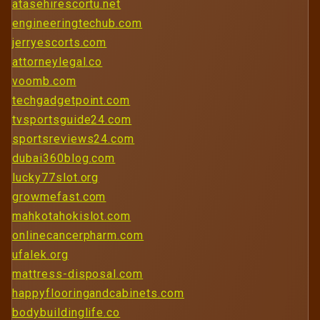
atasehirescortu.net
engineeringtechub.com
jerryescorts.com
attorneylegal.co
voomb.com
techgadgetpoint.com
tvsportsguide24.com
sportsreviews24.com
dubai360blog.com
lucky77slot.org
growmefast.com
mahkotahokislot.com
onlinecancerpharm.com
ufalek.org
mattress-disposal.com
happyflooringandcabinets.com
bodybuildinglife.co