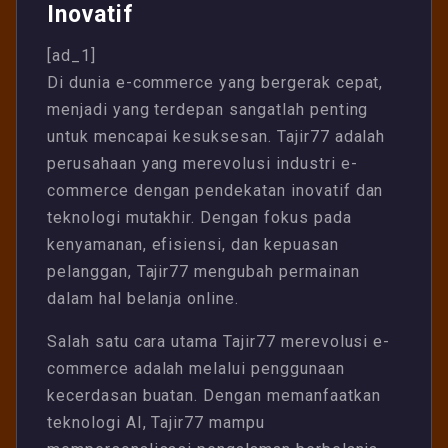
Inovatif
[ad_1]
Di dunia e-commerce yang bergerak cepat,
menjadi yang terdepan sangatlah penting
untuk mencapai kesuksesan. Tajir77 adalah
perusahaan yang merevolusi industri e-
commerce dengan pendekatan inovatif dan
teknologi mutakhir. Dengan fokus pada
kenyamanan, efisiensi, dan kepuasan
pelanggan, Tajir77 mengubah permainan
dalam hal belanja online.
Salah satu cara utama Tajir77 merevolusi e-
commerce adalah melalui penggunaan
kecerdasan buatan. Dengan memanfaatkan
teknologi AI, Tajir77 mampu