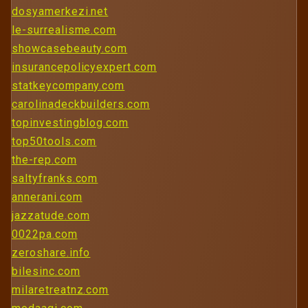
dosyamerkezi.net
le-surrealisme.com
showcasebeauty.com
insurancepolicyexpert.com
statkeycompany.com
carolinadeckbuilders.com
topinvestingblog.com
top50tools.com
the-rep.com
saltyfranks.com
annerani.com
jazzatude.com
0022pa.com
zeroshare.info
bilesinc.com
milaretreatnz.com