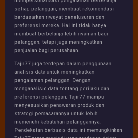
mempersonalisasi pengalaman berbelanja
setiap pelanggan, membuat rekomendasi
berdasarkan riwayat penelusuran dan
preferensi mereka. Hal ini tidak hanya
membuat berbelanja lebih nyaman bagi
pelanggan, tetapi juga meningkatkan
penjualan bagi perusahaan.
Tajir77 juga terdepan dalam penggunaan
analisis data untuk meningkatkan
pengalaman pelanggan. Dengan
menganalisis data tentang perilaku dan
preferensi pelanggan, Tajir77 mampu
menyesuaikan penawaran produk dan
strategi pemasarannya untuk lebih
memenuhi kebutuhan pelanggannya.
Pendekatan berbasis data ini memungkinkan