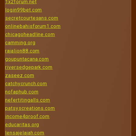
1x2forum.net
login99bet.com
secretcourtesans.com
onlinebahisforum1.com
chicagoheadline.com
camming.org
rajalion88.com
goupuntacana.com
riversedgepark.com
zaseez.com
catchycrunch.com
nofaphub.com
nefertitingalls.com
patsyscreations.com
income4proof.com
educaritas.org
lensajelajah.com