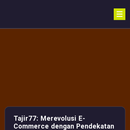
Skip
to
Slot Gacor Hari Ini Pragmatic
Dapatkan maxwin besar hari ini dengan slot gacor Pragmatic Play
content
yang memiliki RTP tinggi. Slot ini memberikan peluang
kemenangan yang konsisten.
Play, RTP Tinggi untuk Maxw
Besar
Tajir77: Merevolusi E-
Commerce dengan Pendekatan