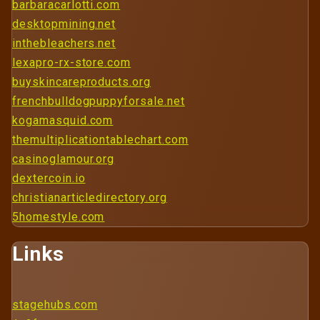
barbaracarlotti.com
desktopmining.net
inthebleachers.net
lexapro-rx-store.com
buyskincareproducts.org
frenchbulldogpuppyforsale.net
kogamasquid.com
themultiplicationtablechart.com
casinoglamour.org
dextercoin.io
christianarticledirectory.org
5homestyle.com
Links
stagehubs.com