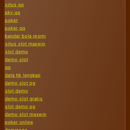
situs qq
pkv qq
poker
poker qq
bandar bola resmi
situs slot maxwin
slot demo
demo slot
qq
data hk lengkap
demo slot pg
slot demo
demo slot gratis
slot demo pg
demo slot maxwin
poker online