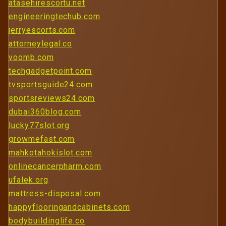
atasehirescortu.net
engineeringtechub.com
jerryescorts.com
attorneylegal.co
voomb.com
techgadgetpoint.com
tvsportsguide24.com
sportsreviews24.com
dubai360blog.com
lucky77slot.org
growmefast.com
mahkotahokislot.com
onlinecancerpharm.com
ufalek.org
mattress-disposal.com
happyflooringandcabinets.com
bodybuildinglife.co