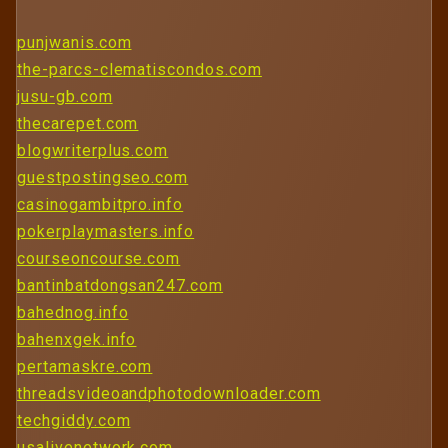
punjwanis.com
the-parcs-clematiscondos.com
jusu-gb.com
thecarepet.com
blogwriterplus.com
guestpostingseo.com
casinogambitpro.info
pokerplaymasters.info
courseoncourse.com
bantinbatdongsan247.com
bahednog.info
bahenxgek.info
pertamaskre.com
threadsvideoandphotodownloader.com
techgiddy.com
usalivenetwork.com