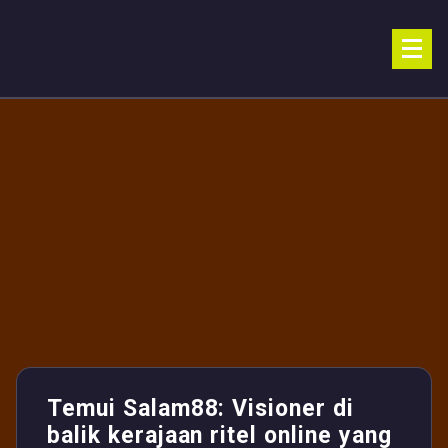
Skip
to
Slot Gacor Hari Ini Pragmatic
Dapatkan maxwin besar hari ini dengan slot gacor Pragmatic Play
content
yang memiliki RTP tinggi. Slot ini memberikan peluang
kemenangan yang konsisten.
Play, RTP Tinggi untuk Maxw
Besar
Temui Salam88: Visioner di
balik kerajaan ritel online yang