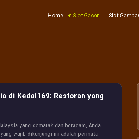
Home
Slot Gacor
Slot Gampa
agmatic Play, RTP Tinggi untuk
 Pragmatic Play yang memiliki RTP tinggi. Slot ini memberikan pelu
ia di Kedai169: Restoran yang
 Malaysia yang semarak dan beragam, Anda
yang wajib dikunjungi ini adalah permata