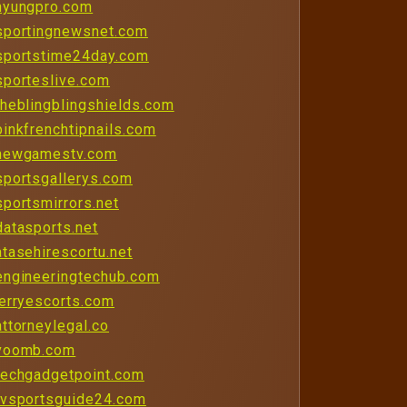
hyungpro.com
sportingnewsnet.com
sportstime24day.com
sporteslive.com
theblingblingshields.com
pinkfrenchtipnails.com
newgamestv.com
sportsgallerys.com
sportsmirrors.net
datasports.net
atasehirescortu.net
engineeringtechub.com
jerryescorts.com
attorneylegal.co
voomb.com
techgadgetpoint.com
tvsportsguide24.com