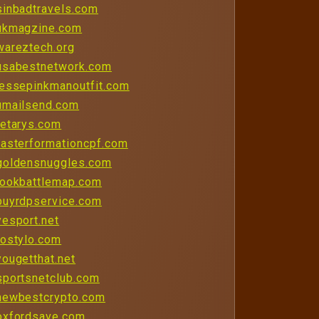
sinbadtravels.com
ukmagzine.com
wareztech.org
usabestnetwork.com
jessepinkmanoutfit.com
umailsend.com
retarys.com
fasterformationcpf.com
goldensnuggles.com
lookbattlemap.com
buyrdpservice.com
yesport.net
tostylo.com
yougetthat.net
sportsnetclub.com
newbestcrypto.com
oxfordsave.com