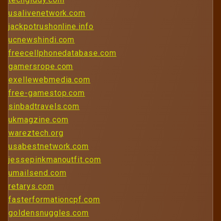
usalivenetwork.com
jackpotrushonline.info
ucnewshindi.com
freecellphonedatabase.com
gamersrope.com
exellewebmedia.com
free-gamestop.com
sinbadtravels.com
ukmagzine.com
wareztech.org
usabestnetwork.com
jessepinkmanoutfit.com
umailsend.com
retarys.com
fasterformationcpf.com
goldensnuggles.com