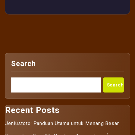
Search
Search
Recent Posts
Jeniustoto: Panduan Utama untuk Menang Besar