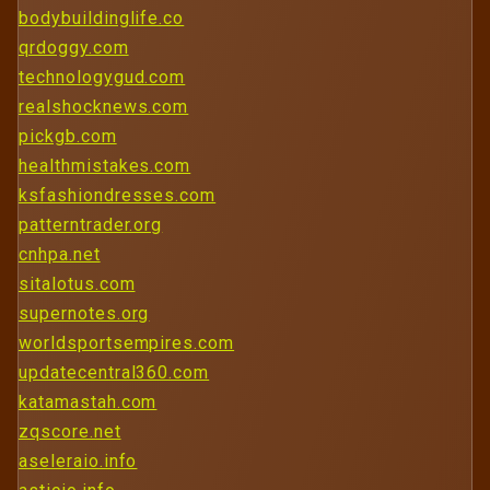
bodybuildinglife.co
qrdoggy.com
technologygud.com
realshocknews.com
pickgb.com
healthmistakes.com
ksfashiondresses.com
patterntrader.org
cnhpa.net
sitalotus.com
supernotes.org
worldsportsempires.com
updatecentral360.com
katamastah.com
zqscore.net
aseleraio.info