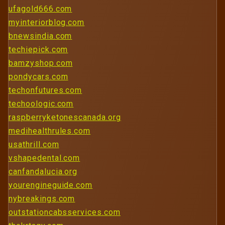
ufagold666.com
myinteriorblog.com
bnewsindia.com
techiepick.com
bamzyshop.com
pondycars.com
techonfutures.com
techoologic.com
raspberryketonescanada.org
medihealthrules.com
usathrill.com
vshapedental.com
canfandalucia.org
yourengineguide.com
nybreakings.com
outstationcabsservices.com