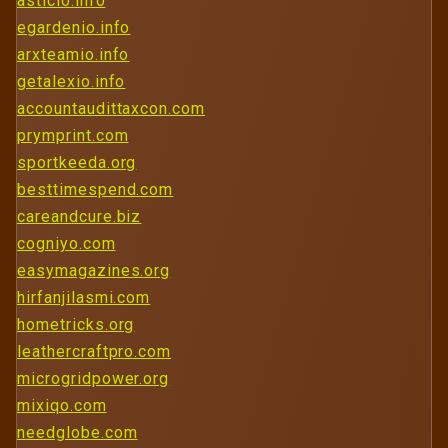
asticio.info
egardenio.info
arxteamio.info
getalexio.info
accountaudittaxcon.com
prymprint.com
sportkeeda.org
besttimespend.com
careandcure.biz
cogniyo.com
easymagazines.org
hirfanjilasmi.com
hometricks.org
leathercraftpro.com
microgridpower.org
mixiqo.com
needglobe.com