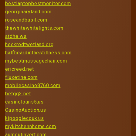
bestlaptopbestmonitor.com
georginaryland.com
roseandbasil.com
thewhitewhitelights.com
atdhe.ws
heckrodtwetland.org
halfheardinthestillness.com
mybestmassagechair.com
ericreed.net
fluxetine.com
mobilecasino8760.com
betqq3.net
casinoloans5.us
CasinoAuction.us
kipooglecouk.us
mykitchennhome.com
aumoulinvert.com