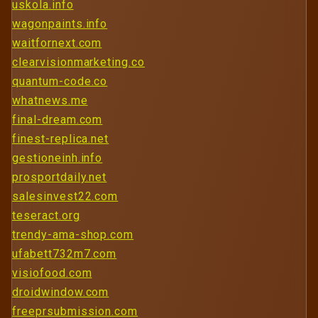
uskola.info
wagonpaints.info
waitfornext.com
clearvisionmarketing.co
quantum-code.co
whatnews.me
final-dream.com
finest-replica.net
gestioneinh.info
prosportdaily.net
salesinvest22.com
teseract.org
trendy-ama-shop.com
ufabett732m7.com
visiofood.com
droidwindow.com
freeprsubmission.com