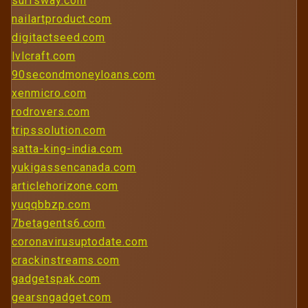
surfsway.com
nailartproduct.com
digitactseed.com
lvlcraft.com
90secondmoneyloans.com
xenmicro.com
rodrovers.com
tripssolution.com
satta-king-india.com
yukigassencanada.com
articlehorizone.com
yuqqbbzp.com
7betagents6.com
coronavirusuptodate.com
crackinstreams.com
gadgetspak.com
gearsngadget.com